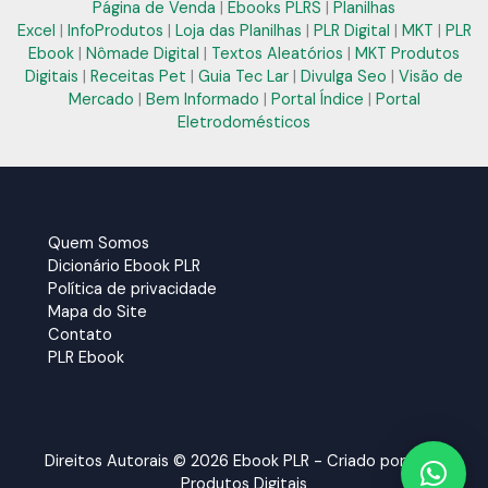
Página de Venda
|
Ebooks PLRS
|
Planilhas
Excel
|
InfoProdutos
|
Loja das Planilhas
|
PLR Digital
|
MKT
|
PLR
Ebook
|
Nômade Digital
|
Textos Aleatórios
|
MKT Produtos
Digitais
|
Receitas Pet
|
Guia Tec Lar
|
Divulga Seo
|
Visão de
Mercado
|
Bem Informado
|
Portal Índice
|
Portal
Eletrodomésticos
Quem Somos
Dicionário Ebook PLR
Política de privacidade
Mapa do Site
Contato
PLR Ebook
Direitos Autorais © 2026 Ebook PLR - Criado por:
MKT
Produtos Digitais