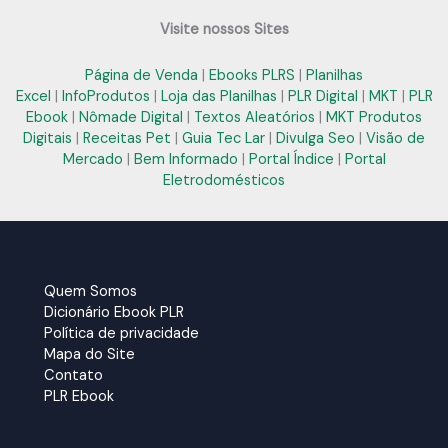
Visite nossos Sites
Página de Venda
|
Ebooks PLRS
|
Planilhas
Excel
|
InfoProdutos
|
Loja das Planilhas
|
PLR Digital
|
MKT
|
PLR
Ebook
|
Nômade Digital
|
Textos Aleatórios
|
MKT Produtos
Digitais
|
Receitas Pet
|
Guia Tec Lar
|
Divulga Seo
|
Visão de
Mercado
|
Bem Informado
|
Portal Índice
|
Portal
Eletrodomésticos
Quem Somos
Dicionário Ebook PLR
Política de privacidade
Mapa do Site
Contato
PLR Ebook