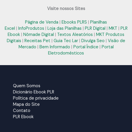
Visite nossos Sites
Página de Venda
|
Ebooks PLRS
|
Planilhas
Excel
|
InfoProdutos
|
Loja das Planilhas
|
PLR Digital
|
MKT
|
PLR
Ebook
|
Nômade Digital
|
Textos Aleatórios
|
MKT Produtos
Digitais
|
Receitas Pet
|
Guia Tec Lar
|
Divulga Seo
|
Visão de
Mercado
|
Bem Informado
|
Portal Índice
|
Portal
Eletrodomésticos
Quem Somos
Dicionário Ebook PLR
Política de privacidade
Mapa do Site
Contato
PLR Ebook