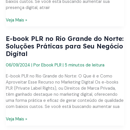
baixos custos. Se você está buscando aumentar sua
presença digital, atrair
E-
Veja Mais »
book
PLR
E-book PLR no Rio Grande do Norte:
em
Natal:
Soluções Práticas para Seu Negócio
Soluções
Digital
Práticas
para
06/09/2024
| Por
Ebook PLR
|
5 minutos de leitura
Seu
Negócio
E-book PLR no Rio Grande do Norte: O Que é e Como
Digital
Aproveitar Esse Recurso no Marketing Digital Os e-books
PLR (Private Label Rights), ou Direitos de Marca Privada,
têm ganhado destaque no marketing digital, oferecendo
uma forma prática e eficaz de gerar conteúdo de qualidade
com baixos custos. Se você está buscando aumentar sua
E-
Veja Mais »
book