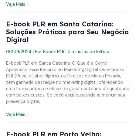
E-
Veja Mais »
book
PLR
E-book PLR em Santa Catarina:
em
Florianópolis:
Soluções Práticas para Seu Negócio
Soluções
Digital
Práticas
para
06/09/2024
| Por
Ebook PLR
|
5 minutos de leitura
Seu
Negócio
E-book PLR em Santa Catarina: O Que é e Como
Digital
Aproveitar Esse Recurso no Marketing Digital Os e-books
PLR (Private Label Rights), ou Direitos de Marca Privada,
têm ganhado destaque no marketing digital, oferecendo
uma forma prática e eficaz de gerar conteúdo de qualidade
com baixos custos. Se você está buscando aumentar sua
presença digital,
E-
Veja Mais »
book
PLR
E-book PLR em Porto Velho:
em