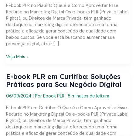
Seu
E-book PLR no Piauí: O Que é e Como Aproveitar Esse
Negócio
Recurso no Marketing Digital Os e-books PLR (Private Label
Digital
Rights), ou Direitos de Marca Privada, têm ganhado
destaque no marketing digital, oferecendo uma forma
prática e eficaz de gerar conteúdo de qualidade com
baixos custos. Se você está buscando aumentar sua
presença digital, atrair […]
E-
Veja Mais »
book
PLR
E-book PLR em Curitiba: Soluções
no
Piauí:
Práticas para Seu Negócio Digital
Soluções
Práticas
06/09/2024
| Por
Ebook PLR
|
5 minutos de leitura
para
Seu
E-book PLR em Curitiba: O Que é e Como Aproveitar Esse
Negócio
Recurso no Marketing Digital Os e-books PLR (Private Label
Digital
Rights), ou Direitos de Marca Privada, têm ganhado
destaque no marketing digital, oferecendo uma forma
prática e eficaz de gerar conteúdo de qualidade com