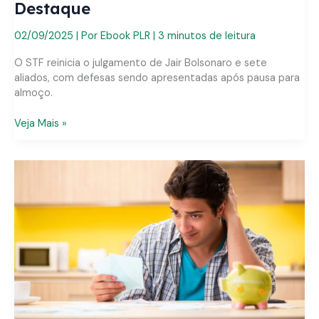
Destaque
02/09/2025
| Por
Ebook PLR
|
3 minutos de leitura
O STF reinicia o julgamento de Jair Bolsonaro e sete
aliados, com defesas sendo apresentadas após pausa para
almoço.
STF
Veja Mais »
Retoma
Julgamento
de
Bolsonaro:
Defesa
de
Réus
em
Destaque