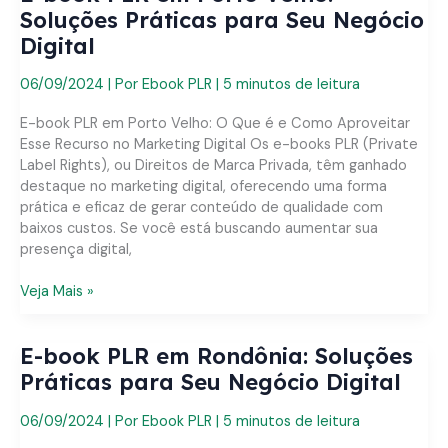
Santa
Soluções Práticas para Seu Negócio
Catarina:
Digital
Soluções
Práticas
06/09/2024
| Por
Ebook PLR
|
5 minutos de leitura
para
Seu
E-book PLR em Porto Velho: O Que é e Como Aproveitar
Negócio
Esse Recurso no Marketing Digital Os e-books PLR (Private
Digital
Label Rights), ou Direitos de Marca Privada, têm ganhado
destaque no marketing digital, oferecendo uma forma
prática e eficaz de gerar conteúdo de qualidade com
baixos custos. Se você está buscando aumentar sua
presença digital,
E-
Veja Mais »
book
PLR
E-book PLR em Rondônia: Soluções
em
Porto
Práticas para Seu Negócio Digital
Velho:
Soluções
06/09/2024
| Por
Ebook PLR
|
5 minutos de leitura
Práticas