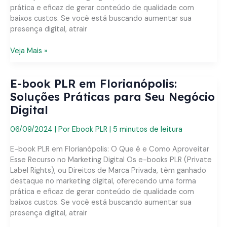
prática e eficaz de gerar conteúdo de qualidade com
baixos custos. Se você está buscando aumentar sua
presença digital, atrair
E-
Veja Mais »
book
PLR
E-book PLR em Florianópolis:
em
Sergipe:
Soluções Práticas para Seu Negócio
Soluções
Digital
Práticas
para
06/09/2024
| Por
Ebook PLR
|
5 minutos de leitura
Seu
Negócio
E-book PLR em Florianópolis: O Que é e Como Aproveitar
Digital
Esse Recurso no Marketing Digital Os e-books PLR (Private
Label Rights), ou Direitos de Marca Privada, têm ganhado
destaque no marketing digital, oferecendo uma forma
prática e eficaz de gerar conteúdo de qualidade com
baixos custos. Se você está buscando aumentar sua
presença digital, atrair