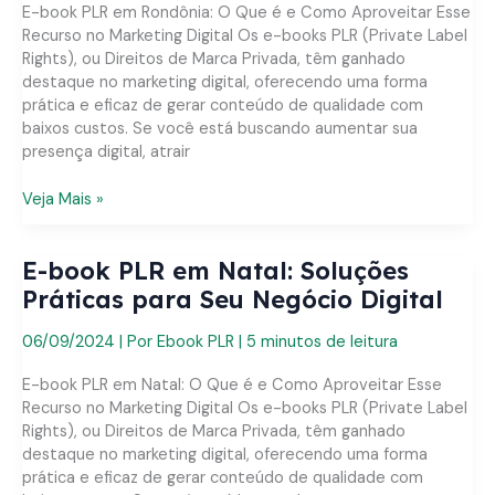
para
E-book PLR em Rondônia: O Que é e Como Aproveitar Esse
Seu
Recurso no Marketing Digital Os e-books PLR (Private Label
Negócio
Rights), ou Direitos de Marca Privada, têm ganhado
Digital
destaque no marketing digital, oferecendo uma forma
prática e eficaz de gerar conteúdo de qualidade com
baixos custos. Se você está buscando aumentar sua
presença digital, atrair
E-
Veja Mais »
book
PLR
E-book PLR em Natal: Soluções
em
Rondônia:
Práticas para Seu Negócio Digital
Soluções
Práticas
06/09/2024
| Por
Ebook PLR
|
5 minutos de leitura
para
Seu
E-book PLR em Natal: O Que é e Como Aproveitar Esse
Negócio
Recurso no Marketing Digital Os e-books PLR (Private Label
Digital
Rights), ou Direitos de Marca Privada, têm ganhado
destaque no marketing digital, oferecendo uma forma
prática e eficaz de gerar conteúdo de qualidade com