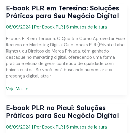
PLR
E-book PLR em Teresina: Soluções
no
Rio
Práticas para Seu Negócio Digital
Grande
do
06/09/2024
| Por
Ebook PLR
|
5 minutos de leitura
Norte:
Soluções
E-book PLR em Teresina: O Que é e Como Aproveitar Esse
Práticas
Recurso no Marketing Digital Os e-books PLR (Private Label
para
Rights), ou Direitos de Marca Privada, têm ganhado
Seu
destaque no marketing digital, oferecendo uma forma
Negócio
prática e eficaz de gerar conteúdo de qualidade com
Digital
baixos custos. Se você está buscando aumentar sua
presença digital, atrair
E-
Veja Mais »
book
PLR
E-book PLR no Piauí: Soluções
em
Teresina:
Práticas para Seu Negócio Digital
Soluções
Práticas
06/09/2024
| Por
Ebook PLR
|
5 minutos de leitura
para