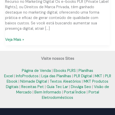
Recurso no Marketing Digital Os e-books PLR (Private Label
Rights), ou Direitos de Marca Privada, têm ganhado
destaque no marketing digital, oferecendo uma forma
prática e eficaz de gerar conteúdo de qualidade com
baixos custos. Se você está buscando aumentar sua
presença digital, atrair […]
E-
Veja Mais »
book
PLR
em
Visite nossos Sites
Sergipe:
Soluções
Página de Venda
|
Ebooks PLRS
|
Planilhas
Práticas
Excel
|
InfoProdutos
|
Loja das Planilhas
|
PLR Digital
|
MKT
|
PLR
para
Ebook
|
Nômade Digital
|
Textos Aleatórios
|
MKT Produtos
Seu
Digitais
|
Receitas Pet
|
Guia Tec Lar
|
Divulga Seo
|
Visão de
Negócio
Mercado
|
Bem Informado
|
Portal Índice
|
Portal
Digital
Eletrodomésticos