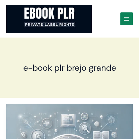
Ir
para
o
conteúdo
e-book plr brejo grande