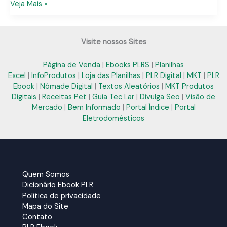
E-
Veja Mais »
book
PLR
no
Visite nossos Sites
Pernambuco:
Soluções
Página de Venda
|
Ebooks PLRS
|
Planilhas
Práticas
Excel
|
InfoProdutos
|
Loja das Planilhas
|
PLR Digital
|
MKT
|
PLR
para
Ebook
|
Nômade Digital
|
Textos Aleatórios
|
MKT Produtos
Seu
Digitais
|
Receitas Pet
|
Guia Tec Lar
|
Divulga Seo
|
Visão de
Negócio
Mercado
|
Bem Informado
|
Portal Índice
|
Portal
Digital
Eletrodomésticos
Quem Somos
Dicionário Ebook PLR
Política de privacidade
Mapa do Site
Contato