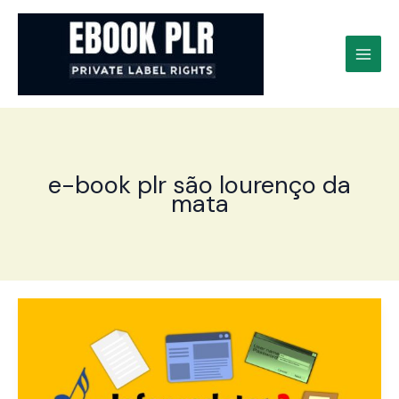
Ir
para
o
conteúdo
e-book plr são lourenço da
mata