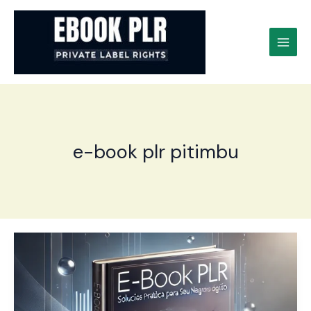
Ir
para
o
conteúdo
e-book plr pitimbu