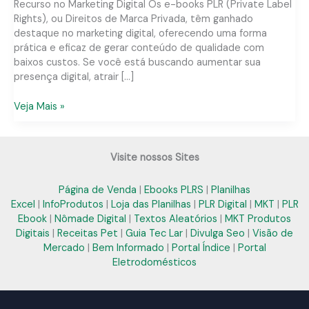
Recurso no Marketing Digital Os e-books PLR (Private Label
Rights), ou Direitos de Marca Privada, têm ganhado
destaque no marketing digital, oferecendo uma forma
prática e eficaz de gerar conteúdo de qualidade com
baixos custos. Se você está buscando aumentar sua
presença digital, atrair […]
E-
Veja Mais »
book
PLR
na
Visite nossos Sites
Paraíba:
Soluções
Página de Venda
|
Ebooks PLRS
|
Planilhas
Práticas
Excel
|
InfoProdutos
|
Loja das Planilhas
|
PLR Digital
|
MKT
|
PLR
para
Ebook
|
Nômade Digital
|
Textos Aleatórios
|
MKT Produtos
Seu
Digitais
|
Receitas Pet
|
Guia Tec Lar
|
Divulga Seo
|
Visão de
Negócio
Mercado
|
Bem Informado
|
Portal Índice
|
Portal
Digital
Eletrodomésticos