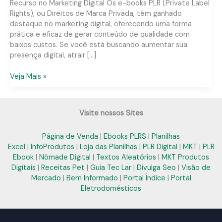
Recurso no Marketing Digital Os e-books PLR (Private Label
Rights), ou Direitos de Marca Privada, têm ganhado
destaque no marketing digital, oferecendo uma forma
prática e eficaz de gerar conteúdo de qualidade com
baixos custos. Se você está buscando aumentar sua
presença digital, atrair […]
E-
Veja Mais »
book
PLR
na
Visite nossos Sites
Paraíba:
Soluções
Página de Venda
|
Ebooks PLRS
|
Planilhas
Práticas
Excel
|
InfoProdutos
|
Loja das Planilhas
|
PLR Digital
|
MKT
|
PLR
para
Ebook
|
Nômade Digital
|
Textos Aleatórios
|
MKT Produtos
Seu
Digitais
|
Receitas Pet
|
Guia Tec Lar
|
Divulga Seo
|
Visão de
Negócio
Mercado
|
Bem Informado
|
Portal Índice
|
Portal
Digital
Eletrodomésticos