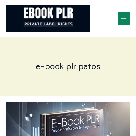
Ir
para
o
conteúdo
e-book plr patos