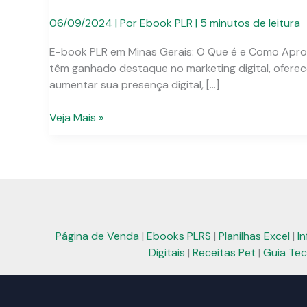
06/09/2024
| Por
Ebook PLR
|
5 minutos de leitura
E-book PLR em Minas Gerais: O Que é e Como Aprovei
têm ganhado destaque no marketing digital, ofere
aumentar sua presença digital, […]
E-
Veja Mais »
book
PLR
em
Minas
Gerais:
Soluções
Práticas
Página de Venda
|
Ebooks PLRS
|
Planilhas Excel
|
I
para
Digitais
|
Receitas Pet
|
Guia Tec
Seu
Negócio
Digital