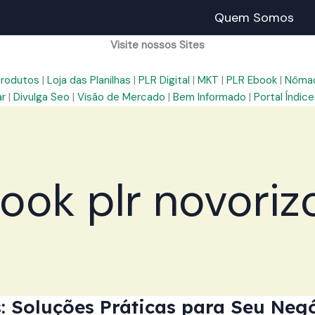
Quem Somos
Visite nossos Sites
Produtos
|
Loja das Planilhas
|
PLR Digital
|
MKT
|
PLR Ebook
|
Nômad
ar
|
Divulga Seo
|
Visão de Mercado
|
Bem Informado
|
Portal Índice
ook plr novoriz
 Soluções Práticas para Seu Negó