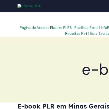
Ir
para
o
conteúdo
Página de Venda
|
Ebooks PLRS
|
Planilhas Excel
|
Info
Receitas Pet
|
Guia Tec L
e-b
E-book PLR em Minas Gerais: