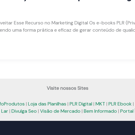
tar Esse Recurso no Marketing Digital Os e-books PLR (Priva
cendo uma forma prática e eficaz de gerar conteúdo de qual
Visite nossos Sites
nfoProdutos
|
Loja das Planilhas
|
PLR Digital
|
MKT
|
PLR Ebook
|
 Lar
|
Divulga Seo
|
Visão de Mercado
|
Bem Informado
|
Portal 