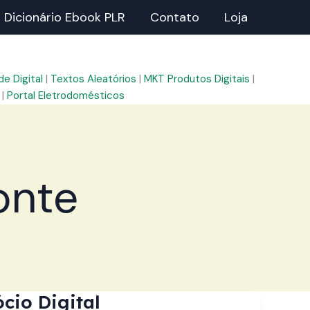
Dicionário Ebook PLR
Contato
Loja
e Digital
|
Textos Aleatórios
|
MKT Produtos Digitais
|
|
Portal Eletrodomésticos
onte
cio Digital