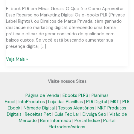
E-book PLR em Minas Gerais: O Que é e Como Aproveitar
Esse Recurso no Marketing Digital Os e-books PLR (Private
Label Rights), ou Direitos de Marca Privada, têm ganhado
destaque no marketing digital, oferecendo uma forma
prática e eficaz de gerar conteúdo de qualidade com
baixos custos. Se você está buscando aumentar sua
presença digital, […]
E-
Veja Mais »
book
PLR
em
Visite nossos Sites
Minas
Gerais:
Página de Venda
|
Ebooks PLRS
|
Planilhas
Soluções
Excel
|
InfoProdutos
|
Loja das Planilhas
|
PLR Digital
|
MKT
|
PLR
Práticas
Ebook
|
Nômade Digital
|
Textos Aleatórios
|
MKT Produtos
para
Digitais
|
Receitas Pet
|
Guia Tec Lar
|
Divulga Seo
|
Visão de
Seu
Mercado
|
Bem Informado
|
Portal Índice
|
Portal
Negócio
Eletrodomésticos
Digital