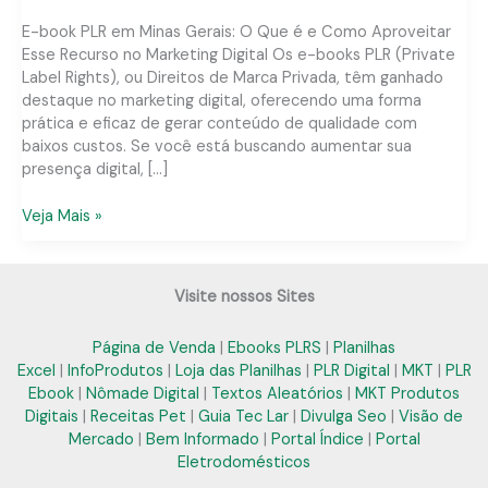
E-book PLR em Minas Gerais: O Que é e Como Aproveitar
Esse Recurso no Marketing Digital Os e-books PLR (Private
Label Rights), ou Direitos de Marca Privada, têm ganhado
destaque no marketing digital, oferecendo uma forma
prática e eficaz de gerar conteúdo de qualidade com
baixos custos. Se você está buscando aumentar sua
presença digital, […]
E-
Veja Mais »
book
PLR
em
Visite nossos Sites
Minas
Gerais:
Página de Venda
|
Ebooks PLRS
|
Planilhas
Soluções
Excel
|
InfoProdutos
|
Loja das Planilhas
|
PLR Digital
|
MKT
|
PLR
Práticas
Ebook
|
Nômade Digital
|
Textos Aleatórios
|
MKT Produtos
para
Digitais
|
Receitas Pet
|
Guia Tec Lar
|
Divulga Seo
|
Visão de
Seu
Mercado
|
Bem Informado
|
Portal Índice
|
Portal
Negócio
Eletrodomésticos
Digital