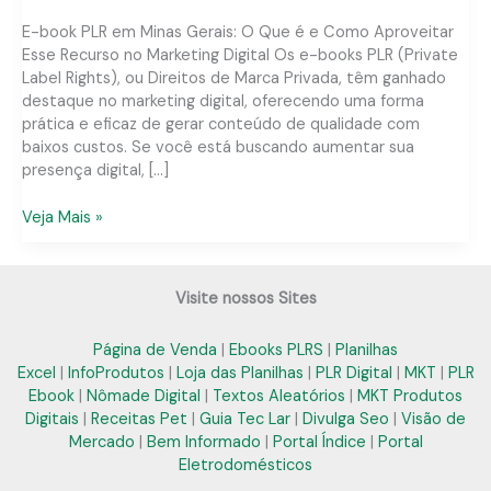
E-book PLR em Minas Gerais: O Que é e Como Aproveitar
Esse Recurso no Marketing Digital Os e-books PLR (Private
Label Rights), ou Direitos de Marca Privada, têm ganhado
destaque no marketing digital, oferecendo uma forma
prática e eficaz de gerar conteúdo de qualidade com
baixos custos. Se você está buscando aumentar sua
presença digital, […]
E-
Veja Mais »
book
PLR
em
Visite nossos Sites
Minas
Gerais:
Página de Venda
|
Ebooks PLRS
|
Planilhas
Soluções
Excel
|
InfoProdutos
|
Loja das Planilhas
|
PLR Digital
|
MKT
|
PLR
Práticas
Ebook
|
Nômade Digital
|
Textos Aleatórios
|
MKT Produtos
para
Digitais
|
Receitas Pet
|
Guia Tec Lar
|
Divulga Seo
|
Visão de
Seu
Mercado
|
Bem Informado
|
Portal Índice
|
Portal
Negócio
Eletrodomésticos
Digital