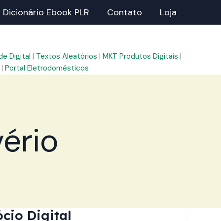
Dicionário Ebook PLR
Contato
Loja
e Digital
|
Textos Aleatórios
|
MKT Produtos Digitais
|
|
Portal Eletrodomésticos
ério
cio Digital