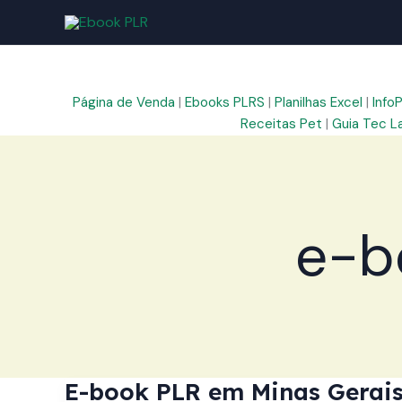
Ir
para
o
conteúdo
Página de Venda
|
Ebooks PLRS
|
Planilhas Excel
|
Info
Receitas Pet
|
Guia Tec L
e-b
E-book PLR em Minas Gerais: