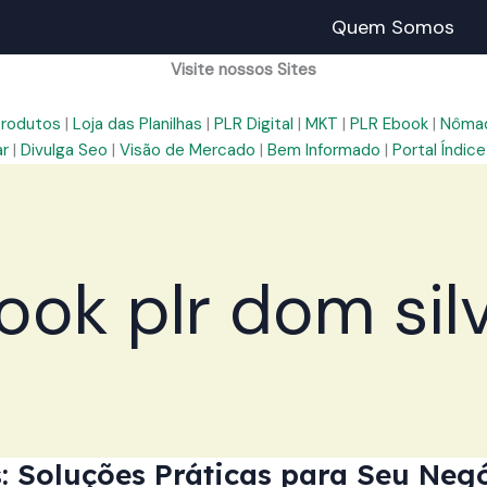
Quem Somos
Visite nossos Sites
Produtos
|
Loja das Planilhas
|
PLR Digital
|
MKT
|
PLR Ebook
|
Nômad
ar
|
Divulga Seo
|
Visão de Mercado
|
Bem Informado
|
Portal Índice
ook plr dom silv
 Soluções Práticas para Seu Negó