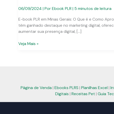
06/09/2024
| Por
Ebook PLR
|
5 minutos de leitura
E-book PLR em Minas Gerais: O Que é e Como Aprovei
têm ganhado destaque no marketing digital, ofere
aumentar sua presença digital, […]
E-
Veja Mais »
book
PLR
em
Minas
Gerais:
Soluções
Práticas
Página de Venda
|
Ebooks PLRS
|
Planilhas Excel
|
I
para
Digitais
|
Receitas Pet
|
Guia Tec
Seu
Negócio
Digital