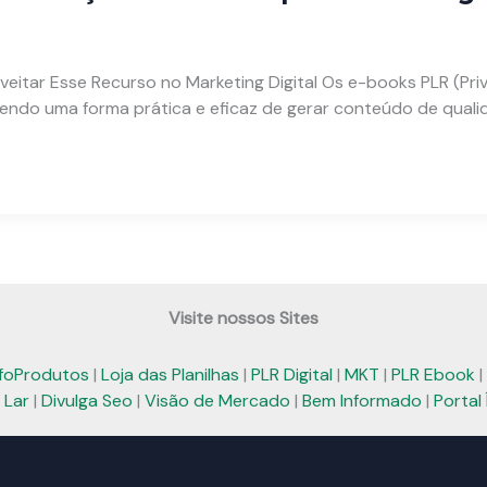
tar Esse Recurso no Marketing Digital Os e-books PLR (Priva
cendo uma forma prática e eficaz de gerar conteúdo de qual
Visite nossos Sites
nfoProdutos
|
Loja das Planilhas
|
PLR Digital
|
MKT
|
PLR Ebook
|
 Lar
|
Divulga Seo
|
Visão de Mercado
|
Bem Informado
|
Portal 