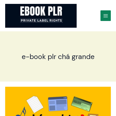
Ir
para
o
conteúdo
e-book plr chá grande