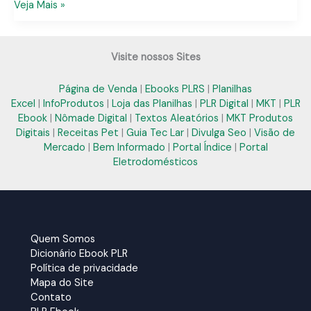
E-
Veja Mais »
book
PLR
no
Visite nossos Sites
Pernambuco:
Soluções
Página de Venda
|
Ebooks PLRS
|
Planilhas
Práticas
Excel
|
InfoProdutos
|
Loja das Planilhas
|
PLR Digital
|
MKT
|
PLR
para
Ebook
|
Nômade Digital
|
Textos Aleatórios
|
MKT Produtos
Seu
Digitais
|
Receitas Pet
|
Guia Tec Lar
|
Divulga Seo
|
Visão de
Negócio
Mercado
|
Bem Informado
|
Portal Índice
|
Portal
Digital
Eletrodomésticos
Quem Somos
Dicionário Ebook PLR
Política de privacidade
Mapa do Site
Contato