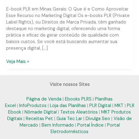
E-book PLR em Minas Gerais: O Que é e Como Aproveitar
Esse Recurso no Marketing Digital Os e-books PLR (Private
Label Rights), ou Direitos de Marca Privada, têm ganhado
destaque no marketing digital, oferecendo uma forma
prática e eficaz de gerar conteúdo de qualidade com
baixos custos. Se você está buscando aumentar sua
presença digital, […]
E-
Veja Mais »
book
PLR
em
Visite nossos Sites
Minas
Gerais:
Página de Venda
|
Ebooks PLRS
|
Planilhas
Soluções
Excel
|
InfoProdutos
|
Loja das Planilhas
|
PLR Digital
|
MKT
|
PLR
Práticas
Ebook
|
Nômade Digital
|
Textos Aleatórios
|
MKT Produtos
para
Digitais
|
Receitas Pet
|
Guia Tec Lar
|
Divulga Seo
|
Visão de
Seu
Mercado
|
Bem Informado
|
Portal Índice
|
Portal
Negócio
Eletrodomésticos
Digital