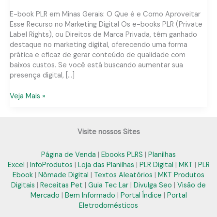
E-book PLR em Minas Gerais: O Que é e Como Aproveitar
Esse Recurso no Marketing Digital Os e-books PLR (Private
Label Rights), ou Direitos de Marca Privada, têm ganhado
destaque no marketing digital, oferecendo uma forma
prática e eficaz de gerar conteúdo de qualidade com
baixos custos. Se você está buscando aumentar sua
presença digital, […]
E-
Veja Mais »
book
PLR
em
Visite nossos Sites
Minas
Gerais:
Página de Venda
|
Ebooks PLRS
|
Planilhas
Soluções
Excel
|
InfoProdutos
|
Loja das Planilhas
|
PLR Digital
|
MKT
|
PLR
Práticas
Ebook
|
Nômade Digital
|
Textos Aleatórios
|
MKT Produtos
para
Digitais
|
Receitas Pet
|
Guia Tec Lar
|
Divulga Seo
|
Visão de
Seu
Mercado
|
Bem Informado
|
Portal Índice
|
Portal
Negócio
Eletrodomésticos
Digital