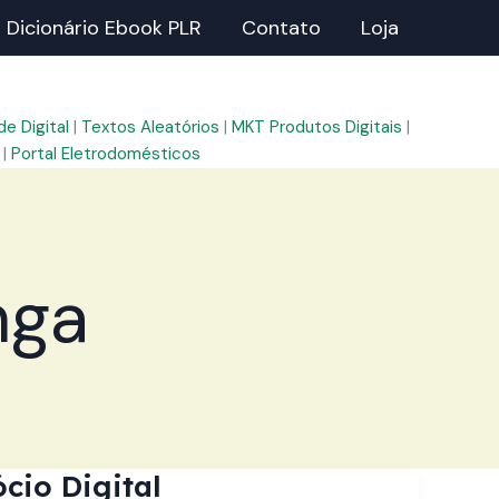
Dicionário Ebook PLR
Contato
Loja
e Digital
|
Textos Aleatórios
|
MKT Produtos Digitais
|
|
Portal Eletrodomésticos
nga
cio Digital