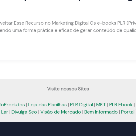
tar Esse Recurso no Marketing Digital Os e-books PLR (Priva
cendo uma forma prática e eficaz de gerar conteúdo de qual
Visite nossos Sites
nfoProdutos
|
Loja das Planilhas
|
PLR Digital
|
MKT
|
PLR Ebook
|
 Lar
|
Divulga Seo
|
Visão de Mercado
|
Bem Informado
|
Portal 