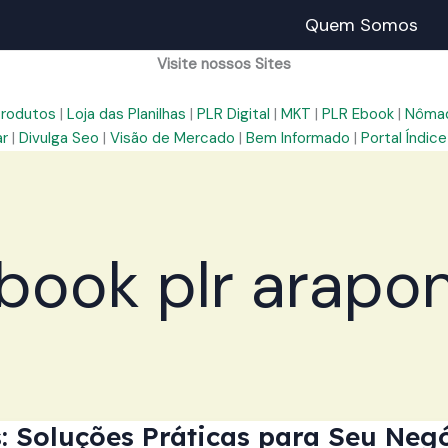
Quem Somos
Visite nossos Sites
Produtos
|
Loja das Planilhas
|
PLR Digital
|
MKT
|
PLR Ebook
|
Nômad
ar
|
Divulga Seo
|
Visão de Mercado
|
Bem Informado
|
Portal Índice
book plr arapo
 Soluções Práticas para Seu Negó