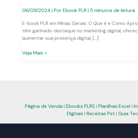
06/09/2024
| Por
Ebook PLR
|
5 minutos de leitura
E-book PLR em Minas Gerais: O Que é e Como Aprovei
têm ganhado destaque no marketing digital, ofere
aumentar sua presença digital, […]
E-
Veja Mais »
book
PLR
em
Minas
Gerais:
Soluções
Práticas
Página de Venda
|
Ebooks PLRS
|
Planilhas Excel
|
I
para
Digitais
|
Receitas Pet
|
Guia Tec
Seu
Negócio
Digital