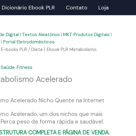
Dicionário Ebook PLR
Contato
Loja
e Digital
|
Textos Aleatórios
|
MKT Produtos Digitais
|
|
Portal Eletrodomésticos
/
E-books PLR
/
Dieta
/ Ebook PLR Metabolismo
 Saúde
,
Fitness
abolismo Acelerado
smo Acelerado Nicho Quente na Internet
smo Acelerado, um dos nichos que mais
 Perca peso de forma rápida e saudável.
STRUTURA COMPLETA E PÁGINA DE VENDA.