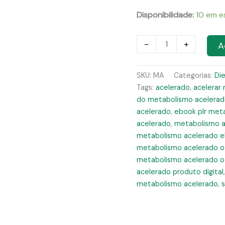
Disponibilidade:
10 em 
Ebook
-
+
A
PLR
Metabolismo
SKU:
MA
Categorias:
Di
Acelerado
Tags:
acelerado
,
acelerar
quantidade
do metabolismo acelera
acelerado
,
ebook plr met
acelerado
,
metabolismo a
metabolismo acelerado e
metabolismo acelerado o
metabolismo acelerado o
acelerado produto digital
metabolismo acelerado
,