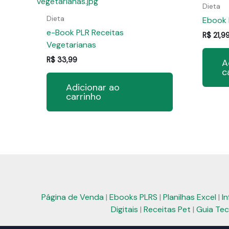
Dieta
Dieta
Ebook 
e-Book PLR Receitas
R$
21,9
Vegetarianas
R$
33,99
A
c
Adicionar ao
carrinho
Página de Venda
|
Ebooks PLRS
|
Planilhas Excel
|
I
Digitais
|
Receitas Pet
|
Guia Tec