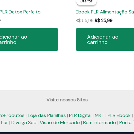
Oferta!
Oferta!
Dieta
PLR Detox Perfeito
Ebook PLR Alimentação Sa
O
O
9
R$
55,99
R$
25,99
preço
preço
original
atual
dicionar ao
Adicionar ao
era:
é:
arrinho
carrinho
R$ 55,99.
R$ 25,99.
Visite nossos Sites
nfoProdutos
|
Loja das Planilhas
|
PLR Digital
|
MKT
|
PLR Ebook
|
 Lar
|
Divulga Seo
|
Visão de Mercado
|
Bem Informado
|
Portal 