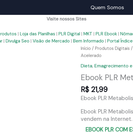
Quem Somos
Visite nossos Sites
Produtos
|
Loja das Planilhas
|
PLR Digital
|
MKT
|
PLR Ebook
|
Nômad
ar
|
Divulga Seo
|
Visão de Mercado
|
Bem Informado
|
Portal Índice
Início
/
Produtos Digitais
Acelerado
Dieta
,
Emagrecimento e
Ebook PLR Met
R$
21,99
Ebook PLR Metaboli
Ebook PLR Metaboli
vendem na Internet.
EBOOK PLR COM E