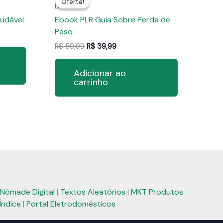
Oferta!
Oferta!
Dieta
udável
Ebook PLR Guia Sobre Perda de
Peso
O
O
R$
59,99
R$
39,99
preço
preço
original
atual
Adicionar ao
era:
é:
carrinho
R$ 59,99.
R$ 39,99.
Nômade Digital
|
Textos Aleatórios
|
MKT Produtos
Índice
|
Portal Eletrodomésticos