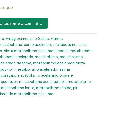
estoque
dicionar ao carrinho
eta
,
Emagrecimento e Saúde
,
Fitness
 metabolismo
,
como acelerar o metabolismo
,
dieta
do
,
dieta metabolismo acelerado
,
ebook metabolismo
abolismo acelerado
,
metabolismo
,
metabolismo
celerado da fome
,
metabolismo acelerado dieta
,
book plr
,
metabolismo acelerado faz mal
,
 coração
,
metabolismo acelerado o que é
,
 que fazer
,
metabolismo acelerado plr
,
metabolismo
,
metabolismo lento
,
metabolismo rápido
,
plr
sinais de metabolismo acelerado