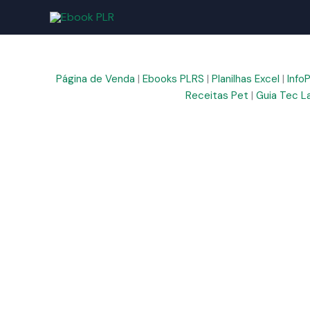
Ir
para
o
conteúdo
Página de Venda
|
Ebooks PLRS
|
Planilhas Excel
|
Info
Receitas Pet
|
Guia Tec L