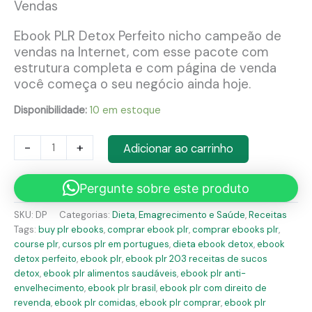
Vendas
Ebook PLR Detox Perfeito nicho campeão de
vendas na Internet, com esse pacote com
estrutura completa e com página de venda
você começa o seu negócio ainda hoje.
Disponibilidade:
10 em estoque
Ebook
-
+
Adicionar ao carrinho
PLR
Detox
Perfeito
Pergunte sobre este produto
quantidade
SKU:
DP
Categorias:
Dieta
,
Emagrecimento e Saúde
,
Receitas
Tags:
buy plr ebooks
,
comprar ebook plr
,
comprar ebooks plr
,
course plr
,
cursos plr em portugues
,
dieta ebook detox
,
ebook
detox perfeito
,
ebook plr
,
ebook plr 203 receitas de sucos
detox
,
ebook plr alimentos saudáveis
,
ebook plr anti-
envelhecimento
,
ebook plr brasil
,
ebook plr com direito de
revenda
,
ebook plr comidas
,
ebook plr comprar
,
ebook plr