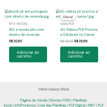
Oferta!
Oferta!
KIT E-BOOKS
Video PLR
160 e-books plrs com
40 Vídeos PLR Prontos
direito de revenda
e Editáveis no Canva
O
O
R$
25,90
R$
59,99
R$
29,99
preço
preço
original
atual
Adicionar ao
Adicionar ao
era:
é:
carrinho
carrinho
R$ 59,99.
R$ 29,99.
Visite nossos Sites
Página de Venda
|
Ebooks PLRS
|
Planilhas
Excel
|
InfoProdutos
|
Loja das Planilhas
|
PLR Digital
|
MKT
|
PLR