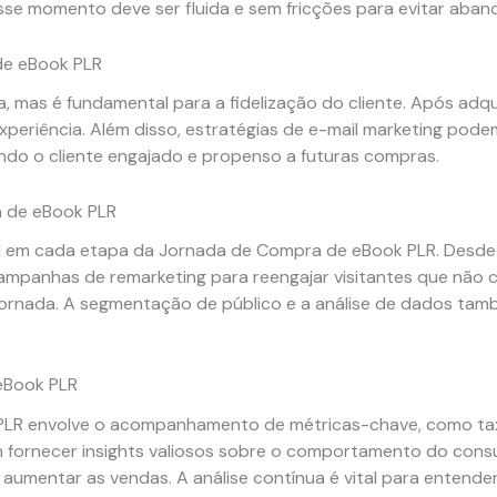
esse momento deve ser fluida e sem fricções para evitar aban
de eBook PLR
, mas é fundamental para a fidelização do cliente. Após adqu
xperiência. Além disso, estratégias de e-mail marketing pode
ndo o cliente engajado e propenso a futuras compras.
a de eBook PLR
l em cada etapa da Jornada de Compra de eBook PLR. Desde 
panhas de remarketing para reengajar visitantes que não co
a jornada. A segmentação de público e a análise de dados ta
eBook PLR
PLR envolve o acompanhamento de métricas-chave, como ta
 fornecer insights valiosos sobre o comportamento do consu
 aumentar as vendas. A análise contínua é vital para entende