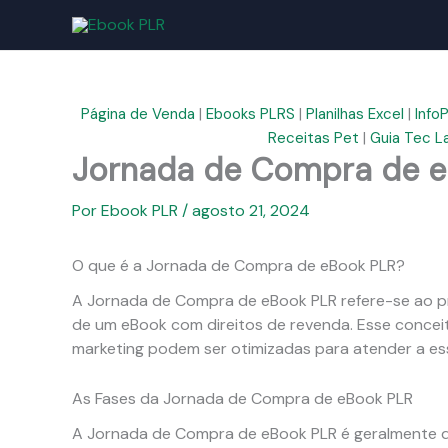
Ir
para
o
conteúdo
Página de Venda
|
Ebooks PLRS
|
Planilhas Excel
|
Info
Receitas Pet
|
Guia Tec L
Jornada de Compra de e
Por
Ebook PLR
/
agosto 21, 2024
O que é a Jornada de Compra de eBook PLR?
A Jornada de Compra de eBook PLR refere-se ao p
de um eBook com direitos de revenda. Esse concei
marketing podem ser otimizadas para atender a es
As Fases da Jornada de Compra de eBook PLR
A Jornada de Compra de eBook PLR é geralmente div