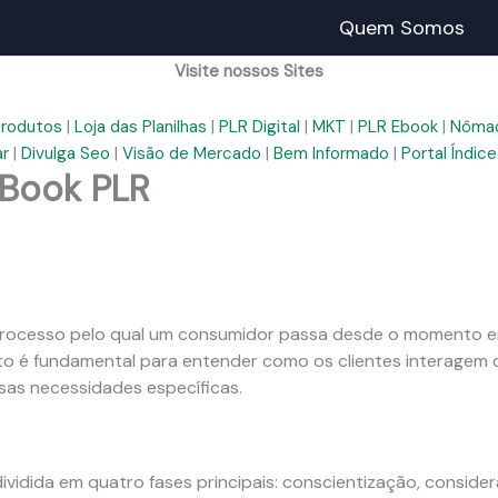
Quem Somos
Visite nossos Sites
Produtos
|
Loja das Planilhas
|
PLR Digital
|
MKT
|
PLR Ebook
|
Nômad
ar
|
Divulga Seo
|
Visão de Mercado
|
Bem Informado
|
Portal Índice
Book PLR
rocesso pelo qual um consumidor passa desde o momento em 
to é fundamental para entender como os clientes interagem 
sas necessidades específicas.
idida em quatro fases principais: conscientização, conside