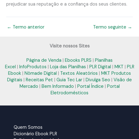
prejudicar sua reputação e a confiança dos seus clientes.
←
Termo anterior
Termo seguinte
→
Visite nossos Sites
Página de Venda
|
Ebooks PLRS
|
Planilhas
Excel
|
InfoProdutos
|
Loja das Planilhas
|
PLR Digital
|
MKT
|
PLR
Ebook
|
Nômade Digital
|
Textos Aleatórios
|
MKT Produtos
Digitais
|
Receitas Pet
|
Guia Tec Lar
|
Divulga Seo
|
Visão de
Mercado
|
Bem Informado
|
Portal Índice
|
Portal
Eletrodomésticos
Quem Somos
Dicionário Ebook PLR