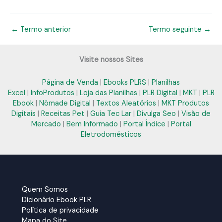
←
Termo anterior
Termo seguinte
→
Visite nossos Sites
Página de Venda
|
Ebooks PLRS
|
Planilhas
Excel
|
InfoProdutos
|
Loja das Planilhas
|
PLR Digital
|
MKT
|
PLR
Ebook
|
Nômade Digital
|
Textos Aleatórios
|
MKT Produtos
Digitais
|
Receitas Pet
|
Guia Tec Lar
|
Divulga Seo
|
Visão de
Mercado
|
Bem Informado
|
Portal Índice
|
Portal
Eletrodomésticos
Quem Somos
Dicionário Ebook PLR
Política de privacidade
Mapa do Site