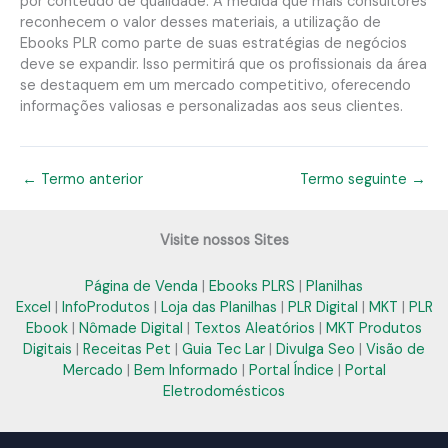
por conteúdo de qualidade. À medida que mais consultores
reconhecem o valor desses materiais, a utilização de
Ebooks PLR como parte de suas estratégias de negócios
deve se expandir. Isso permitirá que os profissionais da área
se destaquem em um mercado competitivo, oferecendo
informações valiosas e personalizadas aos seus clientes.
←
Termo anterior
Termo seguinte
→
Visite nossos Sites
Página de Venda
|
Ebooks PLRS
|
Planilhas
Excel
|
InfoProdutos
|
Loja das Planilhas
|
PLR Digital
|
MKT
|
PLR
Ebook
|
Nômade Digital
|
Textos Aleatórios
|
MKT Produtos
Digitais
|
Receitas Pet
|
Guia Tec Lar
|
Divulga Seo
|
Visão de
Mercado
|
Bem Informado
|
Portal Índice
|
Portal
Eletrodomésticos