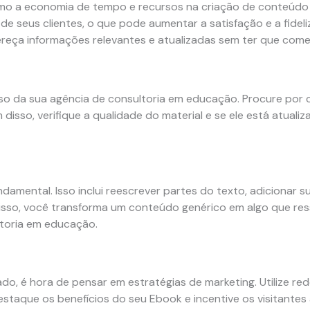
omo a economia de tempo e recursos na criação de conteúdo o
 de seus clientes, o que pode aumentar a satisfação e a fid
fereça informações relevantes e atualizadas sem ter que come
esso da sua agência de consultoria em educação. Procure por
isso, verifique a qualidade do material e se ele está atual
ental. Isso inclui reescrever partes do texto, adicionar suas
r isso, você transforma um conteúdo genérico em algo que re
toria em educação.
o, é hora de pensar em estratégias de marketing. Utilize red
staque os benefícios do seu Ebook e incentive os visitantes a