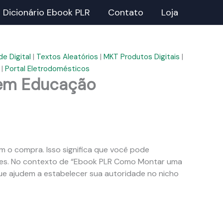
Dicionário Ebook PLR
Contato
Loja
e Digital
|
Textos Aleatórios
|
MKT Produtos Digitais
|
|
Portal Eletrodomésticos
 em Educação
m o compra. Isso significa que você pode
ades. No contexto de “Ebook PLR Como Montar uma
ue ajudem a estabelecer sua autoridade no nicho