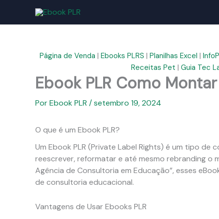
Ir
para
o
conteúdo
Página de Venda
|
Ebooks PLRS
|
Planilhas Excel
|
Info
Receitas Pet
|
Guia Tec L
Ebook PLR Como Montar 
Por
Ebook PLR
/
setembro 19, 2024
O que é um Ebook PLR?
Um Ebook PLR (Private Label Rights) é um tipo de 
reescrever, reformatar e até mesmo rebranding o
Agência de Consultoria em Educação”, esses eBook
de consultoria educacional.
Vantagens de Usar Ebooks PLR