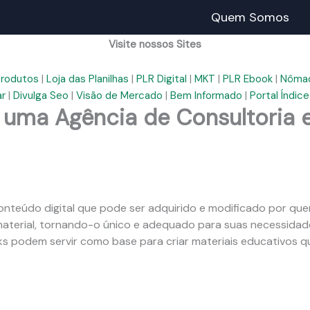
Quem Somos
Visite nossos Sites
Produtos
|
Loja das Planilhas
|
PLR Digital
|
MKT
|
PLR Ebook
|
Nômad
ar
|
Divulga Seo
|
Visão de Mercado
|
Bem Informado
|
Portal Índice
uma Agência de Consultoria
conteúdo digital que pode ser adquirido e modificado por que
 material, tornando-o único e adequado para suas necessid
s podem servir como base para criar materiais educativos q