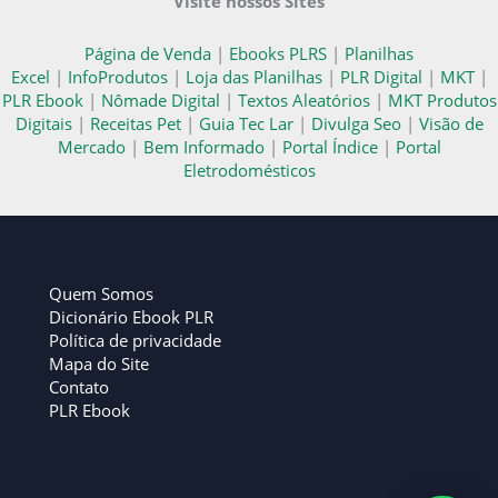
Visite nossos Sites
Página de Venda
|
Ebooks PLRS
|
Planilhas
Excel
|
InfoProdutos
|
Loja das Planilhas
|
PLR Digital
|
MKT
|
PLR Ebook
|
Nômade Digital
|
Textos Aleatórios
|
MKT Produtos
Digitais
|
Receitas Pet
|
Guia Tec Lar
|
Divulga Seo
|
Visão de
Mercado
|
Bem Informado
|
Portal Índice
|
Portal
Eletrodomésticos
Quem Somos
Dicionário Ebook PLR
Política de privacidade
Mapa do Site
Contato
PLR Ebook