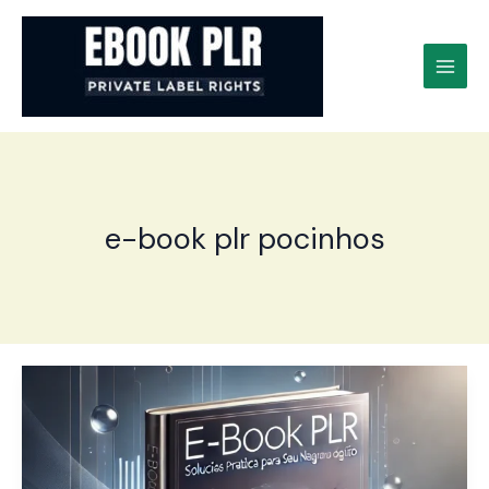
Ir
para
o
conteúdo
e-book plr pocinhos