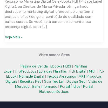
Recurso no Marketing Digital Os e-books PLR (Private Label
Rights), ou Direitos de Marca Privada, têm ganhado
destaque no marketing digital, oferecendo uma forma
prática e eficaz de gerar conteúdo de qualidade com
baixos custos. Se você está buscando aumentar sua
presença digital, atrair […]
E-
Veja Mais »
book
PLR
na
Visite nossos Sites
Paraíba:
Soluções
Página de Venda
|
Ebooks PLRS
|
Planilhas
Práticas
Excel
|
InfoProdutos
|
Loja das Planilhas
|
PLR Digital
|
MKT
|
PLR
para
Ebook
|
Nômade Digital
|
Textos Aleatórios
|
MKT Produtos
Seu
Digitais
|
Receitas Pet
|
Guia Tec Lar
|
Divulga Seo
|
Visão de
Negócio
Mercado
|
Bem Informado
|
Portal Índice
|
Portal
Digital
Eletrodomésticos