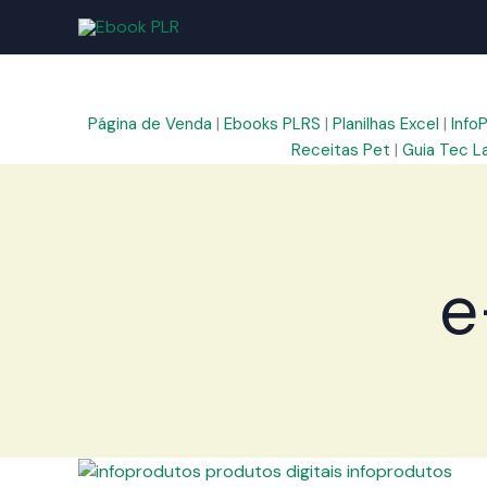
Ir
para
o
conteúdo
Página de Venda
|
Ebooks PLRS
|
Planilhas Excel
|
Info
Receitas Pet
|
Guia Tec L
e