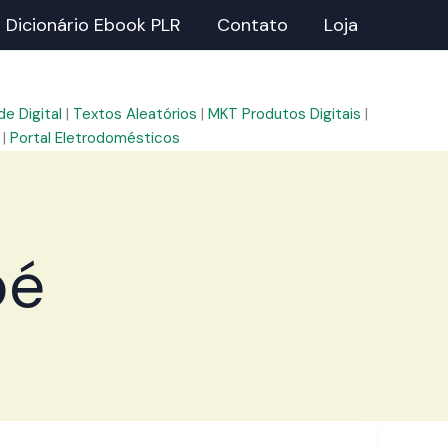
Dicionário Ebook PLR
Contato
Loja
e Digital
|
Textos Aleatórios
|
MKT Produtos Digitais
|
|
Portal Eletrodomésticos
bé