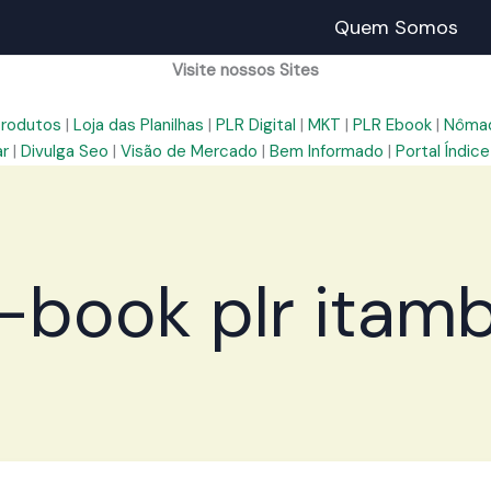
Quem Somos
Visite nossos Sites
Produtos
|
Loja das Planilhas
|
PLR Digital
|
MKT
|
PLR Ebook
|
Nômad
ar
|
Divulga Seo
|
Visão de Mercado
|
Bem Informado
|
Portal Índice
-book plr itam