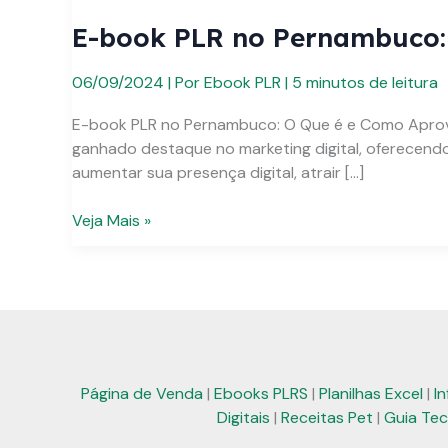
E-book PLR no Pernambuco: 
06/09/2024
| Por
Ebook PLR
|
5 minutos de leitura
E-book PLR no Pernambuco: O Que é e Como Aproveit
ganhado destaque no marketing digital, oferecend
aumentar sua presença digital, atrair […]
E-
Veja Mais »
book
PLR
no
Pernambuco:
Soluções
Práticas
para
Página de Venda
|
Ebooks PLRS
|
Planilhas Excel
|
I
Seu
Digitais
|
Receitas Pet
|
Guia Tec
Negócio