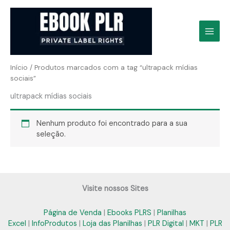
Ir
para
o
conteúdo
Início
/ Produtos marcados com a tag “ultrapack mídias
sociais”
ultrapack mídias sociais
Nenhum produto foi encontrado para a sua
seleção.
Visite nossos Sites
Página de Venda
|
Ebooks PLRS
|
Planilhas
Excel
|
InfoProdutos
|
Loja das Planilhas
|
PLR Digital
|
MKT
|
PLR