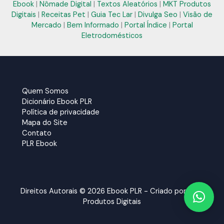
Ebook
|
Nômade Digital
|
Textos Aleatórios
|
MKT Produtos
Digitais
|
Receitas Pet
|
Guia Tec Lar
|
Divulga Seo
|
Visão de
Mercado
|
Bem Informado
|
Portal Índice
|
Portal
Eletrodomésticos
Quem Somos
Dicionário Ebook PLR
Política de privacidade
Mapa do Site
Contato
PLR Ebook
Direitos Autorais © 2026 Ebook PLR - Criado por:
MKT
Produtos Digitais