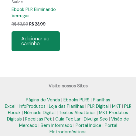
Saúde
Ebook PLR Eliminando
Verrugas
O
O
R$
53,99
R$
23,99
preço
preço
original
atual
Adicionar ao
era:
é:
carrinho
R$ 53,99.
R$ 23,99.
Visite nossos Sites
Página de Venda
|
Ebooks PLRS
|
Planilhas
Excel
|
InfoProdutos
|
Loja das Planilhas
|
PLR Digital
|
MKT
|
PLR
Ebook
|
Nômade Digital
|
Textos Aleatórios
|
MKT Produtos
Digitais
|
Receitas Pet
|
Guia Tec Lar
|
Divulga Seo
|
Visão de
Mercado
|
Bem Informado
|
Portal Índice
|
Portal
Eletrodomésticos