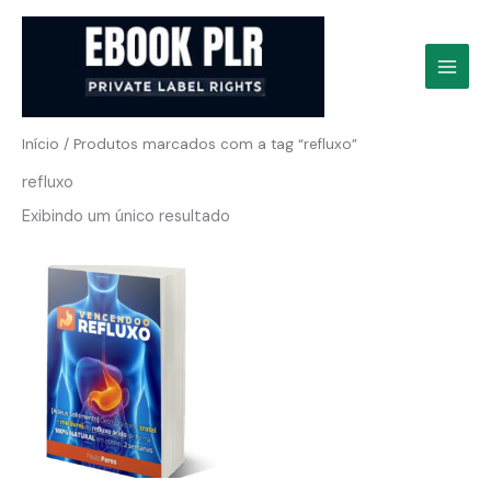
Ir
para
o
conteúdo
Início
/ Produtos marcados com a tag “refluxo”
refluxo
Exibindo um único resultado