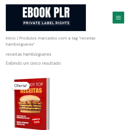
Ir
para
o
conteúdo
Início
/ Produtos marcados com a tag “receitas
hambúrgueres”
receitas hambúrgueres
Exibindo um único resultado
Oferta!