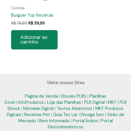
Comida
Burguer Top Receitas
O
O
R$
79,90
R$
39,99
preço
preço
original
atual
Adicionar ao
era:
é:
carrinho
R$ 79,90.
R$ 39,99.
Visite nossos Sites
Página de Venda
|
Ebooks PLRS
|
Planilhas
Excel
|
InfoProdutos
|
Loja das Planilhas
|
PLR Digital
|
MKT
|
PLR
Ebook
|
Nômade Digital
|
Textos Aleatórios
|
MKT Produtos
Digitais
|
Receitas Pet
|
Guia Tec Lar
|
Divulga Seo
|
Visão de
Mercado
|
Bem Informado
|
Portal Índice
|
Portal
Eletrodomésticos