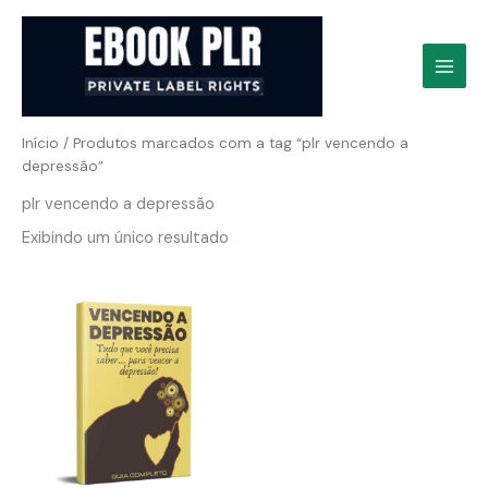
Ir
para
o
conteúdo
Início
/ Produtos marcados com a tag “plr vencendo a
depressão”
plr vencendo a depressão
Exibindo um único resultado