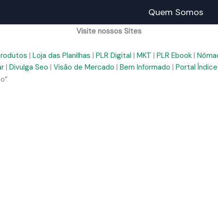
Quem Somos
Visite nossos Sites
Produtos
|
Loja das Planilhas
|
PLR Digital
|
MKT
|
PLR Ebook
|
Nômad
ar
|
Divulga Seo
|
Visão de Mercado
|
Bem Informado
|
Portal Índice
so”