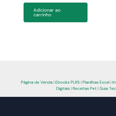
preço
preço
original
atual
Adicionar ao
era:
é:
carrinho
R$ 59,99.
R$ 39,99.
Página de Venda
|
Ebooks PLRS
|
Planilhas Excel
|
I
Digitais
|
Receitas Pet
|
Guia Tec