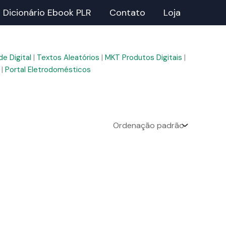
Dicionário Ebook PLR
Contato
Loja
e Digital
|
Textos Aleatórios
|
MKT Produtos Digitais
|
|
Portal Eletrodomésticos