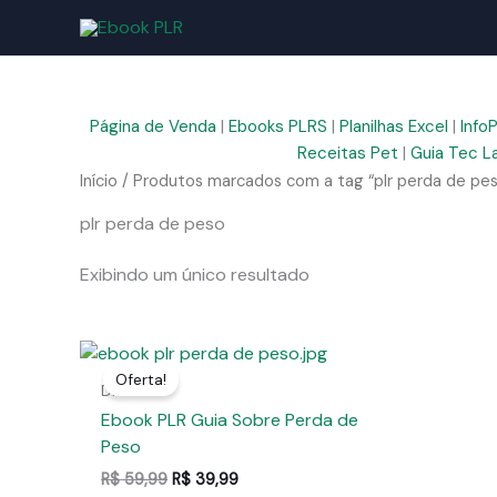
Ir
para
o
conteúdo
Página de Venda
|
Ebooks PLRS
|
Planilhas Excel
|
Info
Receitas Pet
|
Guia Tec L
Início
/ Produtos marcados com a tag “plr perda de pe
plr perda de peso
Exibindo um único resultado
Oferta!
Dieta
Ebook PLR Guia Sobre Perda de
Peso
O
O
R$
59,99
R$
39,99