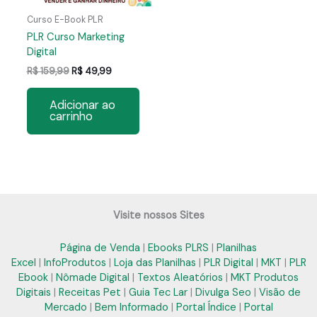
Curso E-Book PLR
PLR Curso Marketing
Digital
O
O
R$
159,99
R$
49,99
preço
preço
original
atual
Adicionar ao
era:
é:
carrinho
R$ 159,99.
R$ 49,99.
Visite nossos Sites
Página de Venda
|
Ebooks PLRS
|
Planilhas
Excel
|
InfoProdutos
|
Loja das Planilhas
|
PLR Digital
|
MKT
|
PLR
Ebook
|
Nômade Digital
|
Textos Aleatórios
|
MKT Produtos
Digitais
|
Receitas Pet
|
Guia Tec Lar
|
Divulga Seo
|
Visão de
Mercado
|
Bem Informado
|
Portal Índice
|
Portal