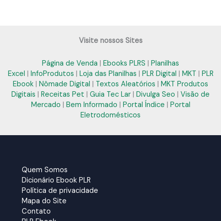
Visite nossos Sites
Página de Venda
|
Ebooks PLRS
|
Planilhas
Excel
|
InfoProdutos
|
Loja das Planilhas
|
PLR Digital
|
MKT
|
PLR
Ebook
|
Nômade Digital
|
Textos Aleatórios
|
MKT Produtos
Digitais
|
Receitas Pet
|
Guia Tec Lar
|
Divulga Seo
|
Visão de
Mercado
|
Bem Informado
|
Portal Índice
|
Portal
Eletrodomésticos
Quem Somos
Dicionário Ebook PLR
Política de privacidade
Mapa do Site
Contato