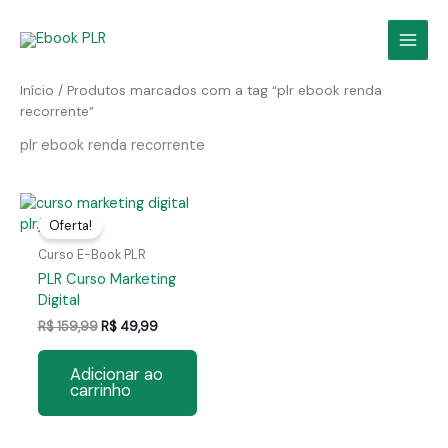
Ir
para
o
conteúdo
Início
/ Produtos marcados com a tag “plr ebook renda
recorrente”
plr ebook renda recorrente
Oferta!
Curso E-Book PLR
PLR Curso Marketing
Digital
O
O
R$
159,99
R$
49,99
preço
preço
original
atual
Adicionar ao
era:
é:
carrinho
R$ 159,99.
R$ 49,99.