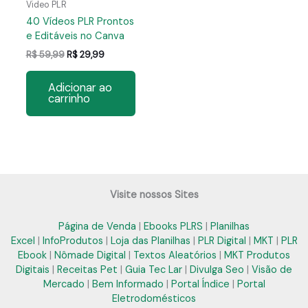
Video PLR
40 Vídeos PLR Prontos
e Editáveis no Canva
O
O
R$
59,99
R$
29,99
preço
preço
original
atual
Adicionar ao
era:
é:
carrinho
R$ 59,99.
R$ 29,99.
Visite nossos Sites
Página de Venda
|
Ebooks PLRS
|
Planilhas
Excel
|
InfoProdutos
|
Loja das Planilhas
|
PLR Digital
|
MKT
|
PLR
Ebook
|
Nômade Digital
|
Textos Aleatórios
|
MKT Produtos
Digitais
|
Receitas Pet
|
Guia Tec Lar
|
Divulga Seo
|
Visão de
Mercado
|
Bem Informado
|
Portal Índice
|
Portal
Eletrodomésticos