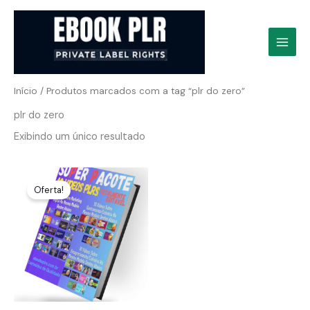
Ir
para
o
conteúdo
Início
/ Produtos marcados com a tag “plr do zero”
plr do zero
Exibindo um único resultado
Oferta!