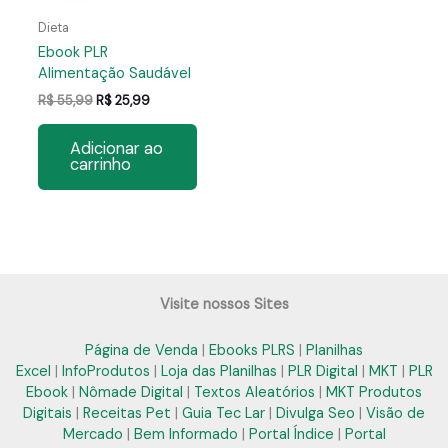
Dieta
Ebook PLR
Alimentação Saudável
O
O
R$
55,99
R$
25,99
preço
preço
original
atual
Adicionar ao
era:
é:
carrinho
R$ 55,99.
R$ 25,99.
Visite nossos Sites
Página de Venda
|
Ebooks PLRS
|
Planilhas
Excel
|
InfoProdutos
|
Loja das Planilhas
|
PLR Digital
|
MKT
|
PLR
Ebook
|
Nômade Digital
|
Textos Aleatórios
|
MKT Produtos
Digitais
|
Receitas Pet
|
Guia Tec Lar
|
Divulga Seo
|
Visão de
Mercado
|
Bem Informado
|
Portal Índice
|
Portal