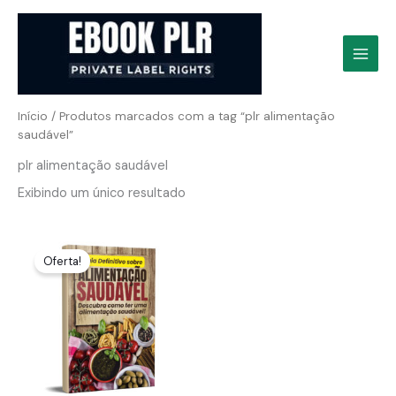
Ir
para
o
conteúdo
Início
/ Produtos marcados com a tag “plr alimentação
saudável”
plr alimentação saudável
Exibindo um único resultado
Oferta!