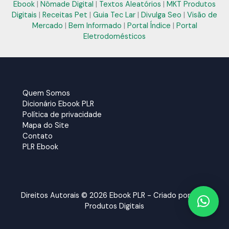
Ebook
|
Nômade Digital
|
Textos Aleatórios
|
MKT Produtos
Digitais
|
Receitas Pet
|
Guia Tec Lar
|
Divulga Seo
|
Visão de
Mercado
|
Bem Informado
|
Portal Índice
|
Portal
Eletrodomésticos
Quem Somos
Dicionário Ebook PLR
Política de privacidade
Mapa do Site
Contato
PLR Ebook
Direitos Autorais © 2026 Ebook PLR - Criado por:
MKT
Produtos Digitais