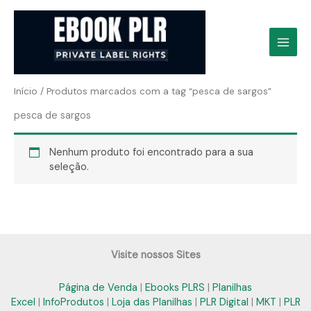
Ir
para
o
conteúdo
Início
/ Produtos marcados com a tag “pesca de sargos”
pesca de sargos
Nenhum produto foi encontrado para a sua
seleção.
Visite nossos Sites
Página de Venda
|
Ebooks PLRS
|
Planilhas
Excel
|
InfoProdutos
|
Loja das Planilhas
|
PLR Digital
|
MKT
|
PLR