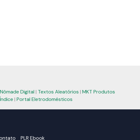
Nômade Digital
|
Textos Aleatórios
|
MKT Produtos
Índice
|
Portal Eletrodomésticos
ontato
PLR Ebook