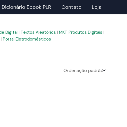
Dicionário Ebook PLR
Contato
Loja
e Digital
|
Textos Aleatórios
|
MKT Produtos Digitais
|
|
Portal Eletrodomésticos