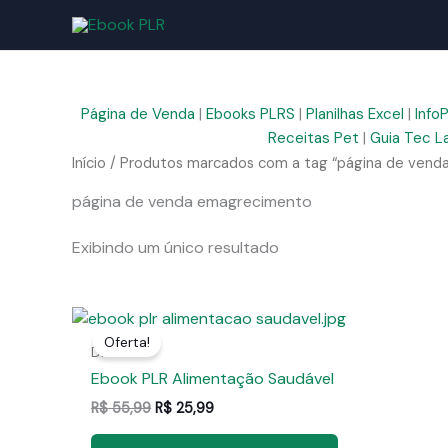
Ir
para
o
conteúdo
Página de Venda
|
Ebooks PLRS
|
Planilhas Excel
|
Info
Receitas Pet
|
Guia Tec L
Início
/ Produtos marcados com a tag “página de vend
página de venda emagrecimento
Exibindo um único resultado
Oferta!
Dieta
Ebook PLR Alimentação Saudável
O
O
R$
55,99
R$
25,99
preço
preço
original
atual