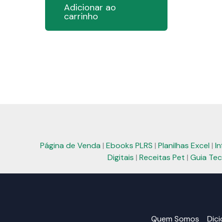
Adicionar ao
era:
é:
carrinho
R$ 55,99.
R$ 25,99.
Página de Venda
|
Ebooks PLRS
|
Planilhas Excel
|
I
Digitais
|
Receitas Pet
|
Guia Tec
Quem Somos
Dic