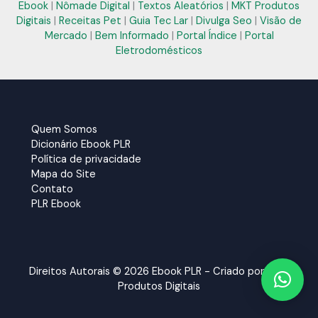
Ebook
|
Nômade Digital
|
Textos Aleatórios
|
MKT Produtos
Digitais
|
Receitas Pet
|
Guia Tec Lar
|
Divulga Seo
|
Visão de
Mercado
|
Bem Informado
|
Portal Índice
|
Portal
Eletrodomésticos
Quem Somos
Dicionário Ebook PLR
Política de privacidade
Mapa do Site
Contato
PLR Ebook
Direitos Autorais © 2026 Ebook PLR - Criado por:
MKT
Produtos Digitais