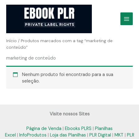
Ir
para
o
conteúdo
Início
/ Produtos marcados com a tag “marketing de
conteúdo”
marketing de conteúdo
Nenhum produto foi encontrado para a sua
seleção.
Visite nossos Sites
Página de Venda
|
Ebooks PLRS
|
Planilhas
Excel
|
InfoProdutos
|
Loja das Planilhas
|
PLR Digital
|
MKT
|
PLR