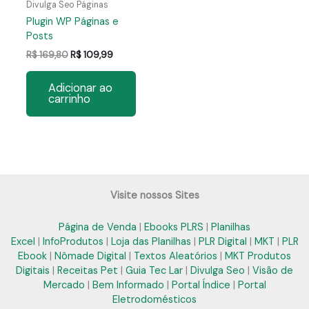
Divulga Seo Páginas
Plugin WP Páginas e
Posts
O
O
R$
169,80
R$
109,99
preço
preço
original
atual
Adicionar ao
era:
é:
carrinho
R$ 169,80.
R$ 109,99.
Visite nossos Sites
Página de Venda
|
Ebooks PLRS
|
Planilhas
Excel
|
InfoProdutos
|
Loja das Planilhas
|
PLR Digital
|
MKT
|
PLR
Ebook
|
Nômade Digital
|
Textos Aleatórios
|
MKT Produtos
Digitais
|
Receitas Pet
|
Guia Tec Lar
|
Divulga Seo
|
Visão de
Mercado
|
Bem Informado
|
Portal Índice
|
Portal
Eletrodomésticos