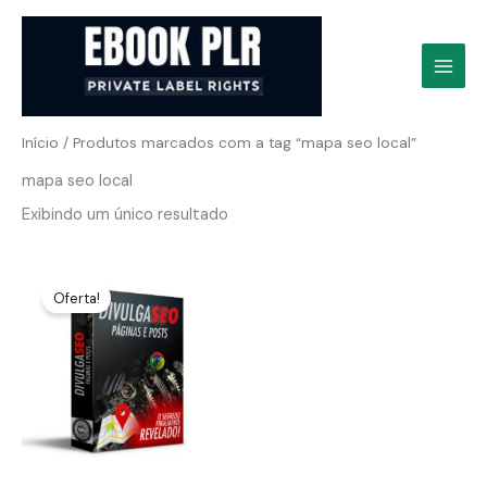
Ir
para
o
conteúdo
Início
/ Produtos marcados com a tag “mapa seo local”
mapa seo local
Exibindo um único resultado
Oferta!