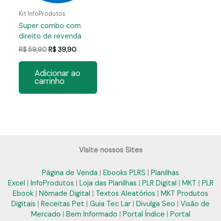
Kit InfoProdutos
Super combo com
direito de revenda
O
O
R$
59,90
R$
39,90
preço
preço
original
atual
Adicionar ao
era:
é:
carrinho
R$ 59,90.
R$ 39,90.
Visite nossos Sites
Página de Venda
|
Ebooks PLRS
|
Planilhas
Excel
|
InfoProdutos
|
Loja das Planilhas
|
PLR Digital
|
MKT
|
PLR
Ebook
|
Nômade Digital
|
Textos Aleatórios
|
MKT Produtos
Digitais
|
Receitas Pet
|
Guia Tec Lar
|
Divulga Seo
|
Visão de
Mercado
|
Bem Informado
|
Portal Índice
|
Portal