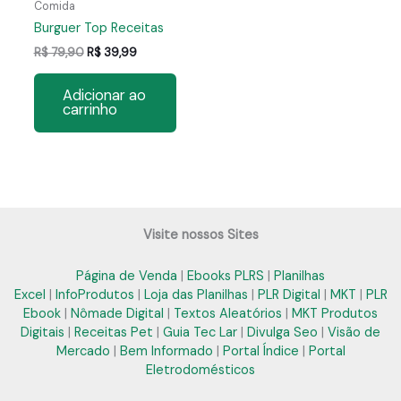
Comida
Burguer Top Receitas
O
O
R$
79,90
R$
39,99
preço
preço
original
atual
Adicionar ao
era:
é:
carrinho
R$ 79,90.
R$ 39,99.
Visite nossos Sites
Página de Venda
|
Ebooks PLRS
|
Planilhas
Excel
|
InfoProdutos
|
Loja das Planilhas
|
PLR Digital
|
MKT
|
PLR
Ebook
|
Nômade Digital
|
Textos Aleatórios
|
MKT Produtos
Digitais
|
Receitas Pet
|
Guia Tec Lar
|
Divulga Seo
|
Visão de
Mercado
|
Bem Informado
|
Portal Índice
|
Portal
Eletrodomésticos