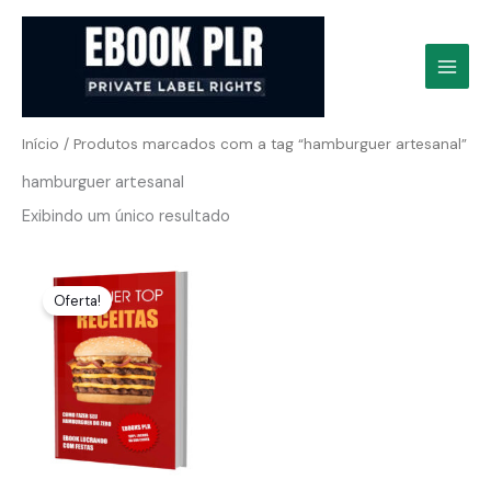
Ir
para
o
conteúdo
Início
/ Produtos marcados com a tag “hamburguer artesanal”
hamburguer artesanal
Exibindo um único resultado
Oferta!