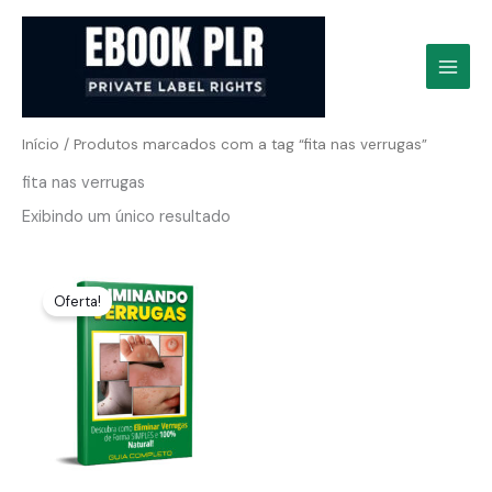
Ir
para
o
conteúdo
Início
/ Produtos marcados com a tag “fita nas verrugas”
fita nas verrugas
Exibindo um único resultado
Oferta!