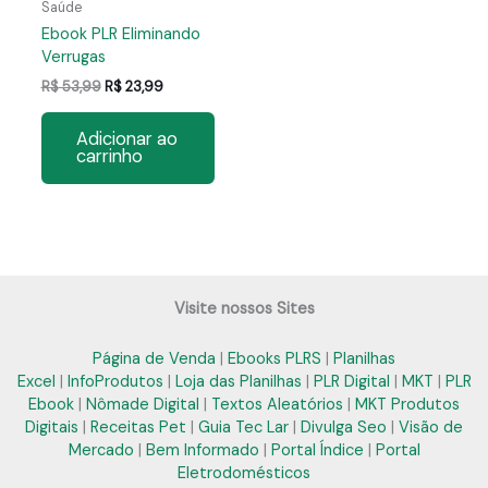
Saúde
Ebook PLR Eliminando
Verrugas
O
O
R$
53,99
R$
23,99
preço
preço
original
atual
Adicionar ao
era:
é:
carrinho
R$ 53,99.
R$ 23,99.
Visite nossos Sites
Página de Venda
|
Ebooks PLRS
|
Planilhas
Excel
|
InfoProdutos
|
Loja das Planilhas
|
PLR Digital
|
MKT
|
PLR
Ebook
|
Nômade Digital
|
Textos Aleatórios
|
MKT Produtos
Digitais
|
Receitas Pet
|
Guia Tec Lar
|
Divulga Seo
|
Visão de
Mercado
|
Bem Informado
|
Portal Índice
|
Portal
Eletrodomésticos