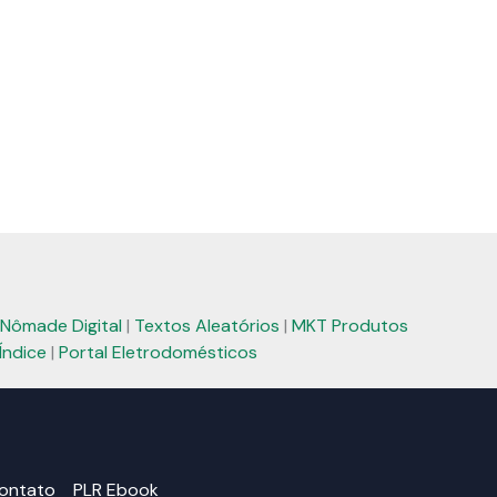
Nômade Digital
|
Textos Aleatórios
|
MKT Produtos
Índice
|
Portal Eletrodomésticos
ontato
PLR Ebook