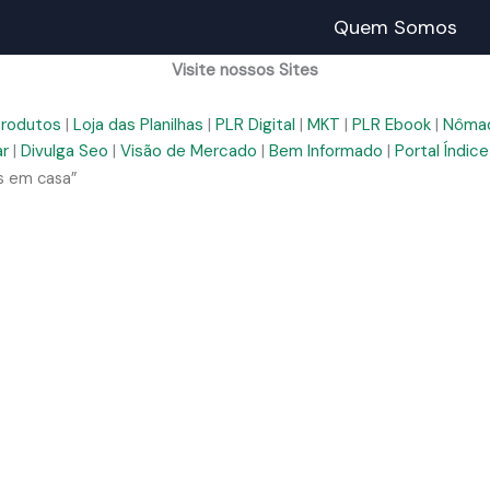
Quem Somos
Visite nossos Sites
Produtos
|
Loja das Planilhas
|
PLR Digital
|
MKT
|
PLR Ebook
|
Nômad
ar
|
Divulga Seo
|
Visão de Mercado
|
Bem Informado
|
Portal Índice
s em casa”