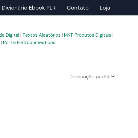
Dicionário Ebook PLR
Contato
Loja
e Digital
|
Textos Aleatórios
|
MKT Produtos Digitais
|
|
Portal Eletrodomésticos