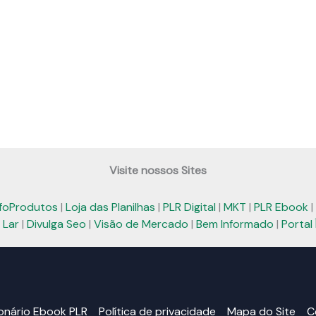
Visite nossos Sites
nfoProdutos
|
Loja das Planilhas
|
PLR Digital
|
MKT
|
PLR Ebook
|
 Lar
|
Divulga Seo
|
Visão de Mercado
|
Bem Informado
|
Portal 
ionário Ebook PLR
Política de privacidade
Mapa do Site
C