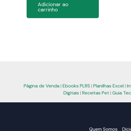
Adicionar ao
era:
é:
carrinho
R$ 53,99.
R$ 23,99.
Página de Venda
|
Ebooks PLRS
|
Planilhas Excel
|
I
Digitais
|
Receitas Pet
|
Guia Tec
Quem Somos
Dic