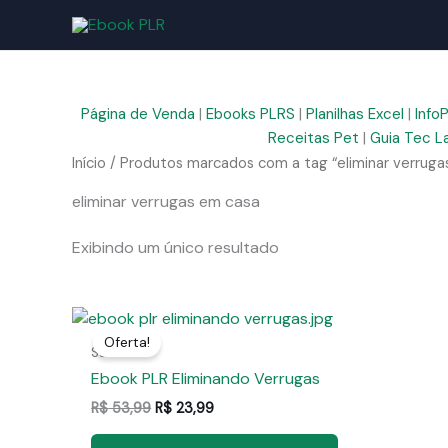
Ir
para
o
conteúdo
Página de Venda
|
Ebooks PLRS
|
Planilhas Excel
|
Info
Receitas Pet
|
Guia Tec L
Início
/ Produtos marcados com a tag “eliminar verruga
eliminar verrugas em casa
Exibindo um único resultado
Oferta!
Saúde
Ebook PLR Eliminando Verrugas
O
O
R$
53,99
R$
23,99
preço
preço
original
atual