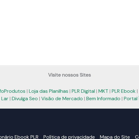
Visite nossos Sites
nfoProdutos
|
Loja das Planilhas
|
PLR Digital
|
MKT
|
PLR Ebook
|
 Lar
|
Divulga Seo
|
Visão de Mercado
|
Bem Informado
|
Portal 
ionário Ebook PLR
Política de privacidade
Mapa do Site
C