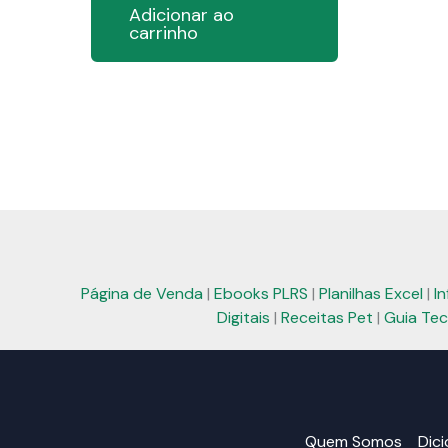
Adicionar ao
carrinho
Página de Venda
|
Ebooks PLRS
|
Planilhas Excel
|
I
Digitais
|
Receitas Pet
|
Guia Tec
Quem Somos
Dic