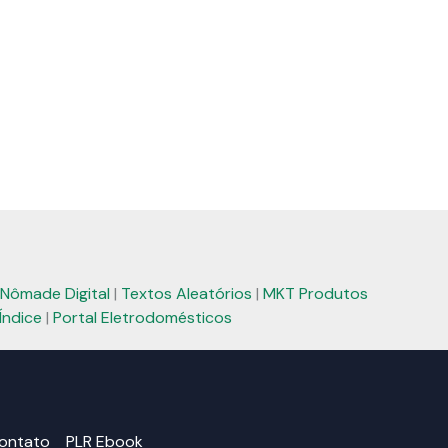
Nômade Digital
|
Textos Aleatórios
|
MKT Produtos
Índice
|
Portal Eletrodomésticos
ontato
PLR Ebook