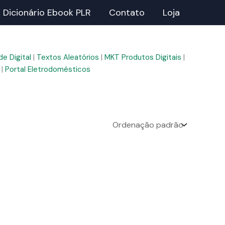
Dicionário Ebook PLR
Contato
Loja
e Digital
|
Textos Aleatórios
|
MKT Produtos Digitais
|
|
Portal Eletrodomésticos