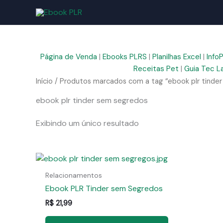
Ir
para
o
conteúdo
Página de Venda
|
Ebooks PLRS
|
Planilhas Excel
|
Info
Receitas Pet
|
Guia Tec L
Início
/ Produtos marcados com a tag “ebook plr tinde
ebook plr tinder sem segredos
Exibindo um único resultado
Relacionamentos
Ebook PLR Tinder sem Segredos
R$
21,99