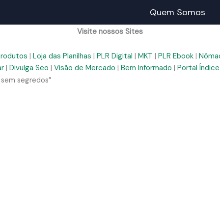
Quem Somos
Visite nossos Sites
Produtos
|
Loja das Planilhas
|
PLR Digital
|
MKT
|
PLR Ebook
|
Nômad
ar
|
Divulga Seo
|
Visão de Mercado
|
Bem Informado
|
Portal Índice
r sem segredos”