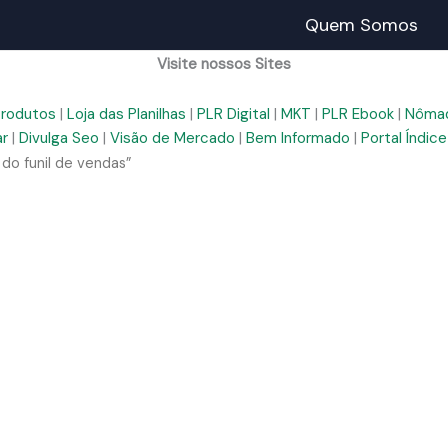
Quem Somos
Visite nossos Sites
Produtos
|
Loja das Planilhas
|
PLR Digital
|
MKT
|
PLR Ebook
|
Nômad
ar
|
Divulga Seo
|
Visão de Mercado
|
Bem Informado
|
Portal Índice
do funil de vendas”