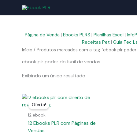
Ir
para
o
conteúdo
Página de Venda
|
Ebooks PLRS
|
Planilhas Excel
|
Info
Receitas Pet
|
Guia Tec L
Início
/ Produtos marcados com a tag “ebook plr poder 
ebook plr poder do funil de vendas
Exibindo um único resultado
Oferta!
12 ebook
12 Ebooks PLR com Páginas de
Vendas