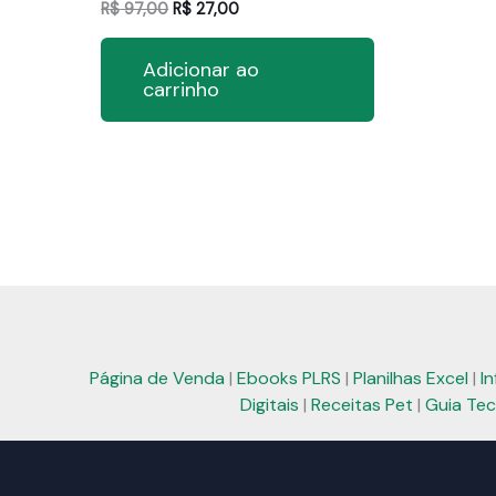
O
O
R$
97,00
R$
27,00
preço
preço
original
atual
Adicionar ao
era:
é:
carrinho
R$ 97,00.
R$ 27,00.
Página de Venda
|
Ebooks PLRS
|
Planilhas Excel
|
I
Digitais
|
Receitas Pet
|
Guia Tec