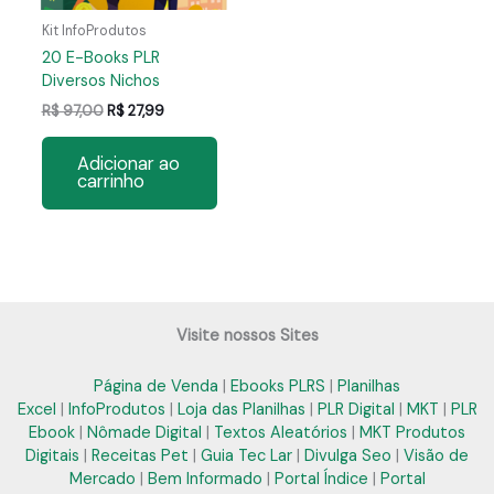
Kit InfoProdutos
20 E-Books PLR
Diversos Nichos
O
O
R$
97,00
R$
27,99
preço
preço
original
atual
Adicionar ao
era:
é:
carrinho
R$ 97,00.
R$ 27,99.
Visite nossos Sites
Página de Venda
|
Ebooks PLRS
|
Planilhas
Excel
|
InfoProdutos
|
Loja das Planilhas
|
PLR Digital
|
MKT
|
PLR
Ebook
|
Nômade Digital
|
Textos Aleatórios
|
MKT Produtos
Digitais
|
Receitas Pet
|
Guia Tec Lar
|
Divulga Seo
|
Visão de
Mercado
|
Bem Informado
|
Portal Índice
|
Portal