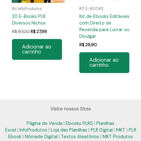
Kit InfoProdutos
KIT E-BOOKS
20 E-Books PLR
Kit de Ebooks Editáveis
Diversos Nichos
com Direito de
Revenda para Lucrar ou
O
O
R$
97,00
R$
27,99
Divulgar
preço
preço
original
atual
R$
29,90
Adicionar ao
era:
é:
carrinho
R$ 97,00.
R$ 27,99.
Adicionar ao
carrinho
Visite nossos Sites
Página de Venda
|
Ebooks PLRS
|
Planilhas
Excel
|
InfoProdutos
|
Loja das Planilhas
|
PLR Digital
|
MKT
|
PLR
Ebook
|
Nômade Digital
|
Textos Aleatórios
|
MKT Produtos