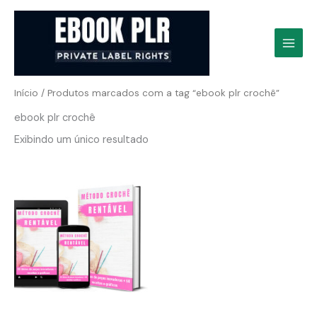
Ir
para
o
conteúdo
Início
/ Produtos marcados com a tag “ebook plr crochê”
ebook plr crochê
Exibindo um único resultado